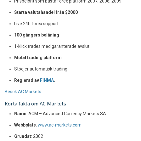
Prisbelönt som bästa forex platform 2007, 2008, 2009.
Starta valutahandel från $2000
Live 24h forex support
100 gångers belåning
1-klick trades med garanterade avslut
Mobil trading platform
Stödjer automatisk trading
Reglerad av
FINMA
.
Besök AC Markets
Korta fakta om AC Markets
Namn
: ACM – Advanced Currency Markets SA
Webbplats
:
www.ac-markets.com
Grundat
: 2002