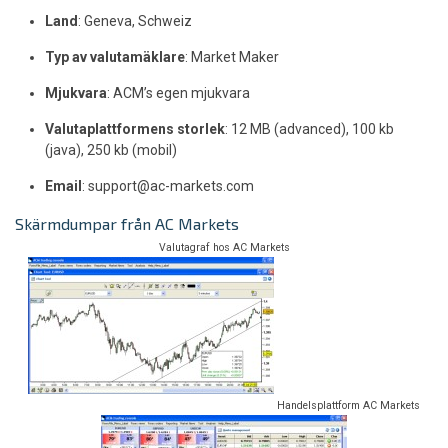
Land
: Geneva, Schweiz
Typ av valutamäklare
: Market Maker
Mjukvara
: ACM’s egen mjukvara
Valutaplattformens storlek
: 12 MB (advanced), 100 kb
(java), 250 kb (mobil)
Email
:
support@ac-markets.com
Skärmdumpar från AC Markets
Valutagraf hos AC Markets
Handelsplattform AC Markets