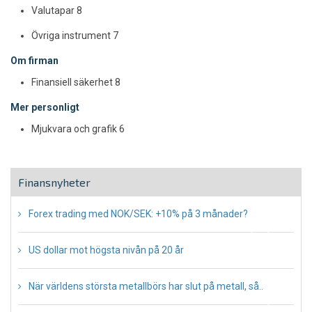
Valutapar
8
Övriga instrument
7
Om firman
Finansiell säkerhet
8
Mer personligt
Mjukvara och grafik
6
Finansnyheter
Forex trading med NOK/SEK: +10% på 3 månader?
July 13, 2023
US dollar mot högsta nivån på 20 år
May 16, 2022
När världens största metallbörs har slut på metall, så..
October 28, 2021