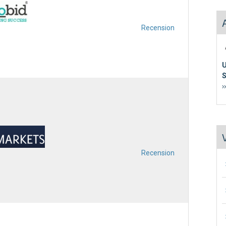
Recension
A
S
›
Recension
∙
∙
∙