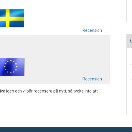
∙
Recension
∙
∙
Recension
∙
iva igen och vi bör recensera på nytt, så tveka inte att
∙