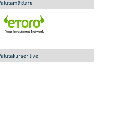
Valutamäklare
Valutakurser live