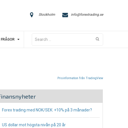
Stockholm
info@forextrading.se
Search
FRÅGOR
for:
Prisinformation från TradingView
Finansnyheter
Forex trading med NOK/SEK: +10% på 3 månader?
July 13, 2023
US dollar mot högsta nivån på 20 år
May 16, 2022