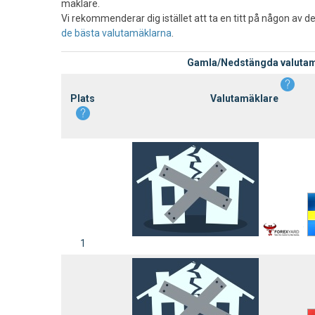
mäklare.
Vi rekommenderar dig istället att ta en titt på någon av
de bästa valutamäklarna
.
Gamla/Nedstängda valutam
Plats
Valutamäklare
1