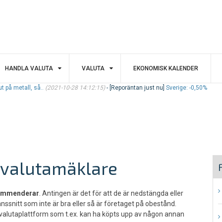
HANDLA VALUTA
VALUTA
EKONOMISK KALENDER
l, så..
(2021-10-28 14:12:15)
-
[Reporäntan just nu]
Sverige: -0,50%
 valutamäklare
kommenderar
. Antingen är det för att de är nedstängda eller
änssnitt som inte är bra eller så är företaget på obestånd.
 valutaplattform som t.ex. kan ha köpts upp av någon annan