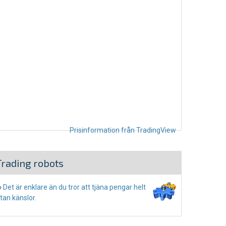
Prisinformation från TradingView
Trading robots
›
Det är enklare än du tror att tjäna pengar helt
tan känslor.