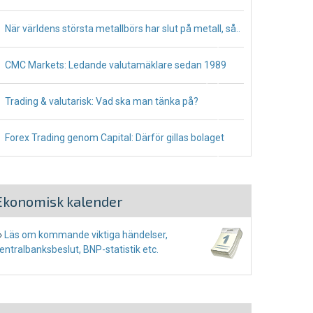
När världens största metallbörs har slut på metall, så..
October 28, 2021
CMC Markets: Ledande valutamäklare sedan 1989
May 3, 2021
Trading & valutarisk: Vad ska man tänka på?
December 31, 2020
Forex Trading genom Capital: Därför gillas bolaget
December 16, 2020
Ekonomisk kalender
›
Läs om kommande viktiga händelser,
entralbanksbeslut, BNP-statistik etc.