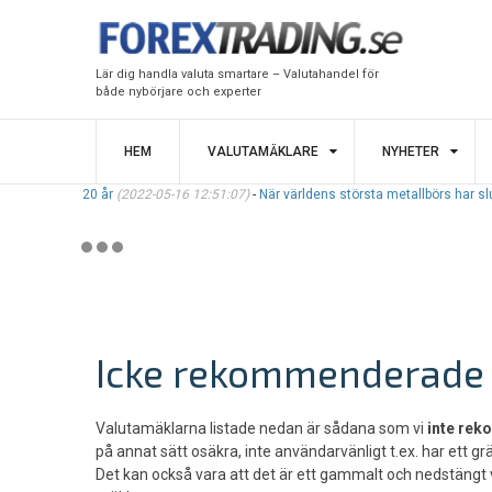
Lär dig handla valuta smartare – Valutahandel för
både nybörjare och experter
HEM
VALUTAMÄKLARE
NYHETER
 på 20 år
(2022-05-16 12:51:07)
-
När världens största metallbörs har slut på metal
Icke rekommenderade
Valutamäklarna listade nedan är sådana som vi
inte re
på annat sätt osäkra, inte användarvänligt t.ex. har ett gr
Det kan också vara att det är ett gammalt och nedstängt