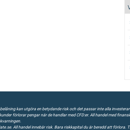
∙
∙
∙
∙
belåning kan utgöra en betydande risk och det passar inte alla investera
kunder förlorar pengar när de handlar med CFD:er. All handel med finansie
skvarningen
.
iate.se
. All handel innebär risk. Bara riskkapital du är beredd att förlora. 