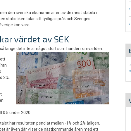
men den svenska ekonomin är en av de mest stabila i
n statistiken talar sitt tydliga språk och Sveriges
Sverige kan vara.
kar värdet av SEK
så länge det inte är något stort som händer i omvärlden.
ett
›
fran
c
s
ed 2%,
t
en
ll 0.5 under 2020.
alet har resultaten pendlat mellan -1% och 2% årligen.
h det är även där vi ser de nästkommande åren med ett