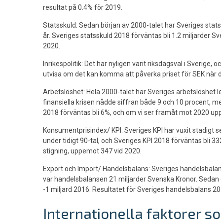
resultat på 0.4% för 2019.
Statsskuld: Sedan början av 2000-talet har Sveriges statss
år. Sveriges statsskuld 2018 förväntas bli 1.2 miljarder S
2020.
Inrikespolitik: Det har nyligen varit riksdagsval i Sverige, o
utvisa om det kan komma att påverka priset för SEK när d
Arbetslöshet: Hela 2000-talet har Sveriges arbetslöshet 
finansiella krisen nådde siffran både 9 och 10 procent, m
2018 förväntas bli 6%, och om vi ser framåt mot 2020 u
Konsumentprisindex/ KPI: Sveriges KPI har vuxit stadig
under tidigt 90-tal, och Sveriges KPI 2018 förväntas bli 33
stigning, uppemot 347 vid 2020.
Export och Import/ Handelsbalans: Sveriges handelsbalans 
var handelsbalansen 21 miljarder Svenska Kronor. Sedan 
-1 miljard 2016. Resultatet för Sveriges handelsbalans 201
Internationella faktorer s