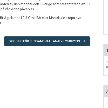
r möten av den magnituden. Sverige är representerade av EU
 på vår krona påverkas.
då vi gick med i EU. Om USA eller Kina skulle skapa nya
t.
DKK INFO FÖR FUNDAMENTAL ANALYS 2018/2019
›
u
A