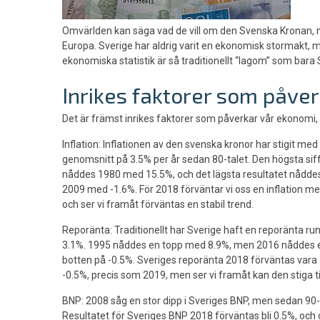
Omvärlden kan säga vad de vill om den Svenska Kronan, 
Europa. Sverige har aldrig varit en ekonomisk stormakt, me
ekonomiska statistik är så traditionellt “lagom” som bara 
Inrikes faktorer som påver
Det är främst inrikes faktorer som påverkar vår ekonomi, 
Inflation: Inflationen av den svenska kronor har stigit med 
genomsnitt på 3.5% per år sedan 80-talet. Den högsta sif
nåddes 1980 med 15.5%, och det lägsta resultatet nådde
2009 med -1.6%. För 2018 förväntar vi oss en inflation m
och ser vi framåt förväntas en stabil trend.
Reporänta: Traditionellt har Sverige haft en reporänta run
3.1%. 1995 nåddes en topp med 8.9%, men 2016 nåddes 
botten på -0.5%. Sveriges reporänta 2018 förväntas vara
-0.5%, precis som 2019, men ser vi framåt kan den stiga ti
BNP: 2008 såg en stor dipp i Sveriges BNP, men sedan 90-t
Resultatet för Sveriges BNP 2018 förväntas bli 0.5%, oc