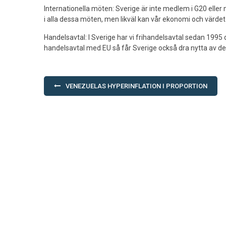
Internationella möten: Sverige är inte medlem i G20 elle
i alla dessa möten, men likväl kan vår ekonomi och värdet
Handelsavtal: I Sverige har vi frihandelsavtal sedan 1995 
handelsavtal med EU så får Sverige också dra nytta av de
Post
VENEZUELAS HYPERINFLATION I PROPORTION
navigation