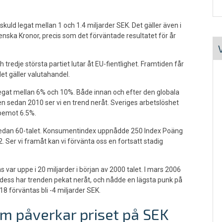
kuld legat mellan 1 och 1.4 miljarder SEK. Det gäller även i
venska Kronor, precis som det förväntade resultatet för år
ch tredje största partiet lutar åt EU-fientlighet. Framtiden får
et gäller valutahandel.
legat mellan 6% och 10%. Både innan och efter den globala
en sedan 2010 ser vi en trend neråt. Sveriges arbetslöshet
ppemot 6.5%.
t sedan 60-talet. Konsumentindex uppnådde 250 Index Poäng
2. Ser vi framåt kan vi förvänta oss en fortsatt stadig
var uppe i 20 miljarder i början av 2000 talet. I mars 2006
dess har trenden pekat neråt, och nådde en lägsta punk på
8 förväntas bli -4 miljarder SEK.
om påverkar priset på SEK