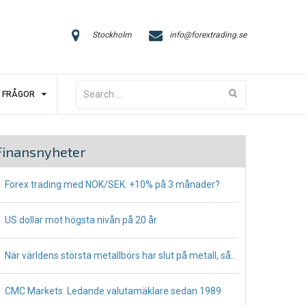
Stockholm
info@forextrading.se
Search
FRÅGOR
for:
Finansnyheter
Forex trading med NOK/SEK: +10% på 3 månader?
July 13, 2023
US dollar mot högsta nivån på 20 år
May 16, 2022
När världens största metallbörs har slut på metall, så..
October 28, 2021
CMC Markets: Ledande valutamäklare sedan 1989
May 3, 2021