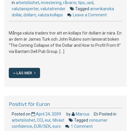
in
arbetslöshet
,
investering
,
råvaror
,
tips
,
usd
,
valutaexperter
,
valutatrender
Tagged
amerikanska
dollar
,
dollarn
,
valuta kollaps
Leave a Comment
on
Kollapsen
för
Många valuta traders tror att en kollaps för dollarn är nära. En
dollarn
av dem är James Turk och John Rubino som lanserat boken
“The Coming Collapse of the Dollar and How to Profit From It”
via Bantam Dell Pub Group. […]
›› LÄS MER
Positivt för Euron
Posted on
April 24, 2009
by
Marcus
Posted in
arbetslöshet
,
CCI
,
eur
,
tillväxt
Tagged
consumer
confidence
,
EUR/SEK
,
euro
1 Comment
on