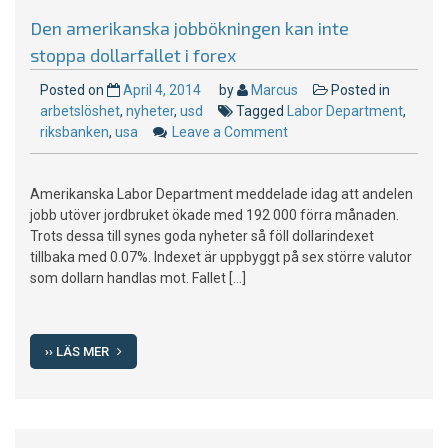
Den amerikanska jobbökningen kan inte
stoppa dollarfallet i forex
Posted on
April 4, 2014
by
Marcus
Posted in
arbetslöshet
,
nyheter
,
usd
Tagged
Labor Department
,
riksbanken
,
usa
Leave a Comment
on
Den
amerikanska
Amerikanska Labor Department meddelade idag att andelen
jobbökningen
jobb utöver jordbruket ökade med 192 000 förra månaden.
kan
Trots dessa till synes goda nyheter så föll dollarindexet
inte
tillbaka med 0.07%. Indexet är uppbyggt på sex större valutor
stoppa
som dollarn handlas mot. Fallet […]
dollarfallet
i
forex
›› LÄS MER