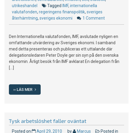
utrikeshandel
Tagged
IMF
,
internationella
valutafonden
,
regeringens finanspolitik
,
sveriges
återhämtning
,
sveriges ekonomi
1 Comment
on
IMF
berömmer
Den Internationella valutafonden, IMF, avslutade nyligen en
Sverige
omfattande utvärdering av Sveriges ekonomi. I samband
med detta presenteras och publiceras ett uttalande där
delegationsledaren Peter Doyle ger sin syn på den svenska
ekonomin. Årligt besök från IMF avklarat En delegation från
[…]
›› LÄS MER
Tysk arbetslöshet faller oväntat
Posted on
April 29, 2010
by
Marcus
Posted in