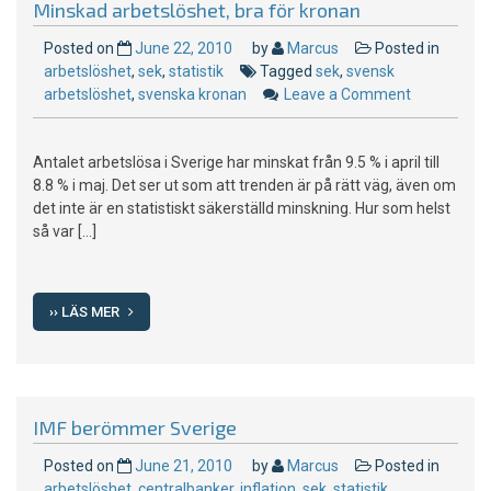
Minskad arbetslöshet, bra för kronan
Posted on
June 22, 2010
by
Marcus
Posted in
arbetslöshet
,
sek
,
statistik
Tagged
sek
,
svensk
arbetslöshet
,
svenska kronan
Leave a Comment
on
Minskad
arbetslöshe
Antalet arbetslösa i Sverige har minskat från 9.5 % i april till
bra
8.8 % i maj. Det ser ut som att trenden är på rätt väg, även om
för
det inte är en statistiskt säkerställd minskning. Hur som helst
kronan
så var […]
›› LÄS MER
IMF berömmer Sverige
Posted on
June 21, 2010
by
Marcus
Posted in
arbetslöshet
,
centralbanker
,
inflation
,
sek
,
statistik
,