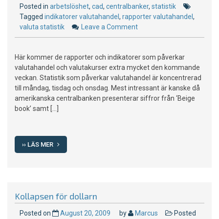
Posted in
arbetslöshet
,
cad
,
centralbanker
,
statistik
Tagged
indikatorer valutahandel
,
rapporter valutahandel
,
valuta statistik
Leave a Comment
on
Veckans
viktigaste
Här kommer de rapporter och indikatorer som påverkar
indikatorer
valutahandel och valutakurser extra mycket den kommande
för
veckan. Statistik som påverkar valutahandel är koncentrerad
valutahandel
till måndag, tisdag och onsdag. Mest intressant är kanske då
amerikanska centralbanken presenterar siffror från ‘Beige
book’ samt […]
›› LÄS MER
Kollapsen för dollarn
Posted on
August 20, 2009
by
Marcus
Posted