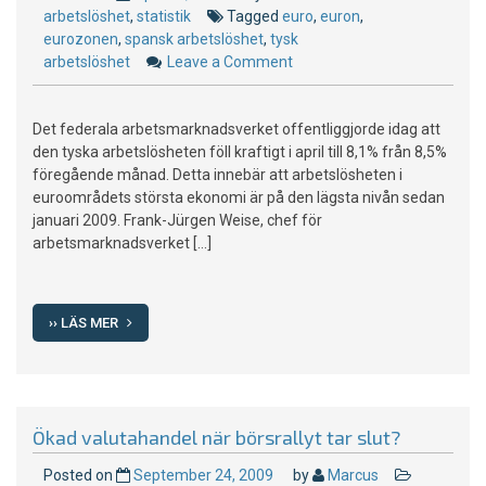
arbetslöshet
,
statistik
Tagged
euro
,
euron
,
eurozonen
,
spansk arbetslöshet
,
tysk
arbetslöshet
Leave a Comment
on
Tysk
arbetslöshet
Det federala arbetsmarknadsverket offentliggjorde idag att
faller
den tyska arbetslösheten föll kraftigt i april till 8,1% från 8,5%
oväntat
föregående månad. Detta innebär att arbetslösheten i
euroområdets största ekonomi är på den lägsta nivån sedan
januari 2009. Frank-Jürgen Weise, chef för
arbetsmarknadsverket […]
›› LÄS MER
Ökad valutahandel när börsrallyt tar slut?
Posted on
September 24, 2009
by
Marcus