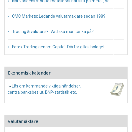
När världens största metallbörs har slut på metall, så..
October 28, 2021
CMC Markets: Ledande valutamäklare sedan 1989
May 3, 2021
Trading & valutarisk: Vad ska man tänka på?
December 31, 2020
Forex Trading genom Capital: Därför gillas bolaget
December 16, 2020
Ekonomisk kalender
››
Läs om kommande viktiga händelser,
centralbanksbeslut, BNP-statistik etc.
Valutamäklare