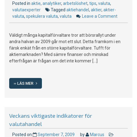
Posted in
aktie
,
analytiker
,
arbetslöshet
,
tips
,
valuta
,
valutaexperter
Tagged
aktiehandel
,
aktier
,
aktier-
valuta
,
spekulera valuta
,
valuta
Leave a Comment
on
Ökad
valutahan
Väldigt många kapitalförvaltare tror att börsrallyt under
när
andra halvan av 2009 går mot ett slut. Detta framkom i en
börsrallyt
färsk enkät från en större kapitalförvaltare. Tufft för
tar
aktiemarknaden? Med sämre finanser och minskad
slut?
efterfrågan är frågan om det inte kommer […]
›› LÄS MER
Veckans viktigaste indikatorer för
valutahandel
Posted on
September 7, 2009
by
Marcus