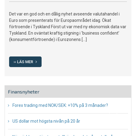
Positivt
för
Det var en god och en dålig nyhet avseende valutahandel i
Euron
Euro som presenterats för Europaområdet idag. Ökat
förtroende i Tyskland Först ut var med ny ekonomisk data var
Tyskland. En oväntat kraftig stigning i ‘business confident’
(konsumentförtroende) i Eurozonens […]
›› LÄS MER
Finansnyheter
Forex trading med NOK/SEK: +10% på 3 månader?
July 13, 2023
US dollar mot högsta nivån på 20 år
May 16, 2022